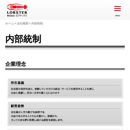
ホーム
>
会社概要
>
内部統制
内部統制
企業理念