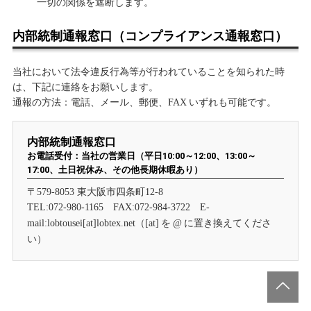
一切の関係を遮断します。
内部統制通報窓口（コンプライアンス通報窓口）
当社において法令違反行為等が行われていることを知られた時
は、下記に連絡をお願いします。
通報の方法：電話、メール、郵便、
いずれも可能です。
FAX
内部統制通報窓口
お電話受付：当社の営業日（平日10:00～12:00、13:00～
17:00、土日祝休み、その他長期休暇あり）
東大阪市四条町
〒579-8053
12-8
TEL:072-980-1165 FAX:072-984-3722 E-
（
を
に置き換えてくださ
mail:lobtousei[at]lobtex.net
[at]
@
い）
GO