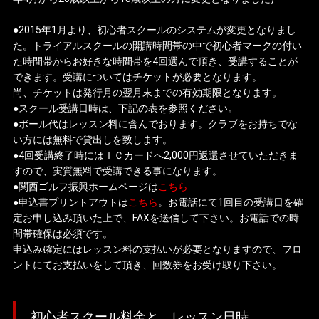
●2015年1月より、初心者スクールのシステムが変更となりまし
た。トライアルスクールの開講時間帯の中で初心者マークの付い
た時間帯からお好きな時間帯を4回選んで頂き、受講することが
できます。受講についてはチケットが必要となります。
尚、チケットは発行月の翌月末までの有効期限となります。
●スクール受講日時は、下記の表を参照ください。
●ボール代はレッスン料に含んでおります。クラブをお持ちでな
い方には無料で貸出しを致します。
●4回受講終了時にはＩＣカードへ2,000円返還させていただきま
すので、実質無料で受講できる事になります。
●関西ゴルフ振興ホームページは
こちら
●申込書プリントアウトは
こちら
。お電話にて1回目の受講日を確
定お申し込み頂いた上で、FAXを送信して下さい。お電話での時
間帯確保は必須です。
申込み確定にはレッスン料の支払いが必要となりますので、フロ
ントにてお支払いをして頂き、回数券をお受け取り下さい。
初心者スクール料金と、レッスン日時