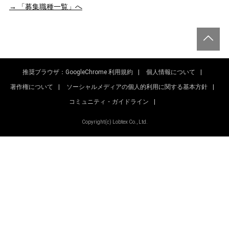
→ 「募集職種一覧」へ
GO
推奨ブラウザ：GoogleChrome
利用規約
個人情報について
著作権について
ソーシャルメディアの個人的利用に関する基本方針
コミュニティ・ガイドライン
Copyright(c) Lobtex Co., Ltd.