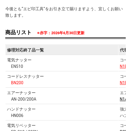
今後とも“エビ印工具”をお引き立て賜りますよう、宜しくお願い
致します。
商品リスト
※赤字：2026年6月30日更新
修理対応終了品一覧
代替
電気ナッター
コー
EN510
N1B1
コードレスナッター
コー
BN200
N1B1
エアーナッター
エア
AN-200/200A
N1A2
ハンドナッター
強力
HN006
ハン
電気リベッター
コー