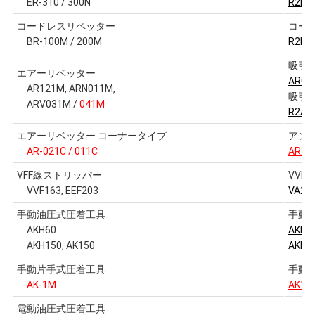
ER-310 / 300N
R2B1
コードレスリベッター
コー
BR-100M / 200M
R2B1
吸引
エアーリベッター
AR01
AR121M, ARN011M,
吸引
ARV031M /
041M
R2A1
エアーリベッター コーナータイプ
アン
AR-021C / 011C
AR20
VFF線ストリッパー
VVF
VVF163, EEF203
VA20
手動油圧式圧着工具
手動
AKH60
AKH6
AKH150, AK150
AKH1
手動片手式圧着工具
手動
AK-1M
AK1M
電動油圧式圧着工具