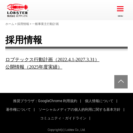
ホーム
>
採用情報
>
一般事業主行動計画
採用情報
ロブテックス行動計画（2022.4.1-2027.3.31）
公開情報（2025年度実績）
GO
推奨ブラウザ：GoogleChrome
利用規約
個人情報について
著作権について
ソーシャルメディアの個人的利用に関する基本方針
コミュニティ・ガイドライン
Copyright(c) Lobtex Co., Ltd.