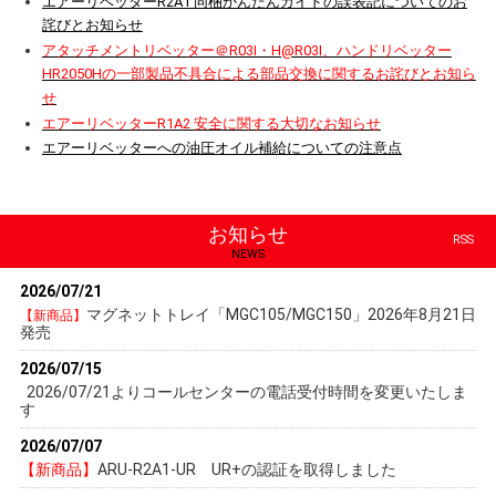
エアーリベッターR2A1 同梱かんたんガイドの誤表記についてのお
詫びとお知らせ
アタッチメントリベッター＠R03I・H@R03I、ハンドリベッター
HR2050Hの一部製品不具合による部品交換に関するお詫びとお知ら
せ
エアーリベッターR1A2 安全に関する大切なお知らせ
エアーリベッターへの油圧オイル補給についての注意点
お知らせ
RSS
2026/07/21
マグネットトレイ「MGC105/MGC150」2026年8月21日
【新商品】
発売
2026/07/15
2026/07/21よりコールセンターの電話受付時間を変更いたしま
す
2026/07/07
【新商品】
ARU-R2A1-UR UR+の認証を取得しました