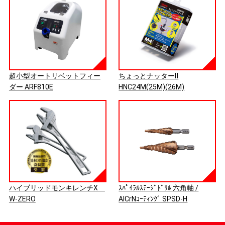
超小型オートリベットフィー
ちょっとナッターⅡ
ダー ARF810E
HNC24M(25M)(26M)
ハイブリッドモンキレンチX
ｽﾊﾟｲﾗﾙｽﾃｰｼﾞﾄﾞﾘﾙ 六角軸 /
W-ZERO
AlCrNｺｰﾃｨﾝｸﾞ SPSD-H