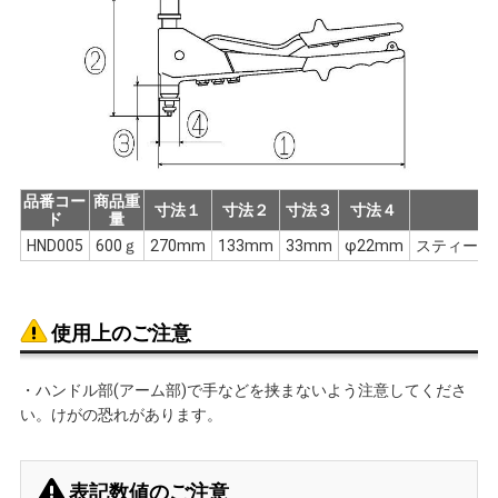
品番コー
商品重
寸法１
寸法２
寸法３
寸法４
ド
量
HND005
600ｇ
270mm
133mm
33mm
φ22mm
スティールM
使用上のご注意
・ハンドル部(アーム部)で手などを挟まないよう注意してくださ
い。けがの恐れがあります。
表記数値のご注意