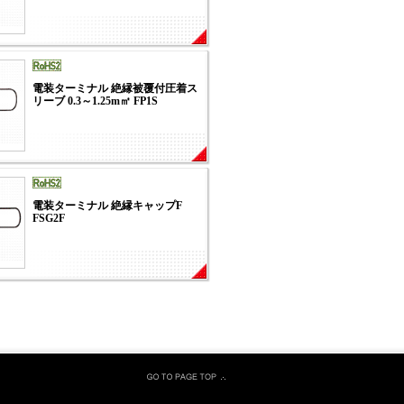
電装ターミナル 絶縁被覆付圧着ス
リーブ 0.3～1.25m㎡ FP1S
電装ターミナル 絶縁キャップF
FSG2F