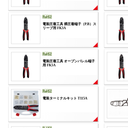
電装圧着工具 裸圧着端子（P.B）ス
リーブ用 FK3A
電装圧着工具 オープンバレル端子
用 FK5A
電装ターミナルキット T115A