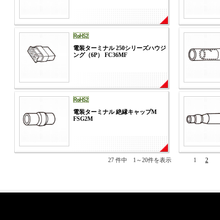
電装ターミナル 250シリーズハウジ
ング（6P） FC36MF
電装ターミナル 絶縁キャップM
FSG2M
27 件中 1～20件を表示
1
2