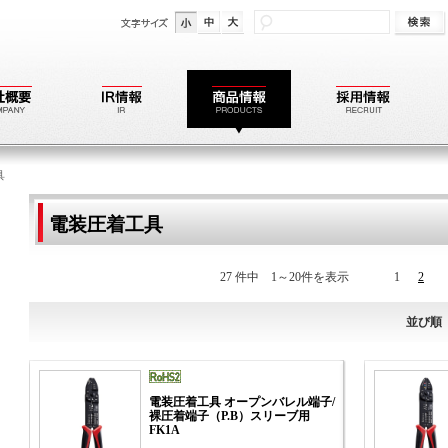
具
電装圧着工具
27 件中 1～20件を表示
1
2
並び順
電装圧着工具 オープンバレル端子/
裸圧着端子（P.B）スリーブ用
FK1A