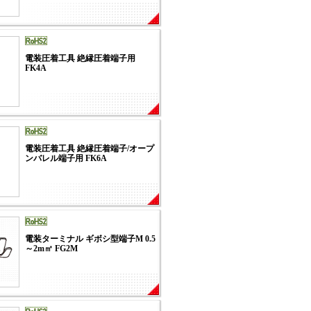
電装圧着工具 絶縁圧着端子用
FK4A
電装圧着工具 絶縁圧着端子/オープ
ンバレル端子用 FK6A
電装ターミナル ギボシ型端子M 0.5
～2m㎡ FG2M