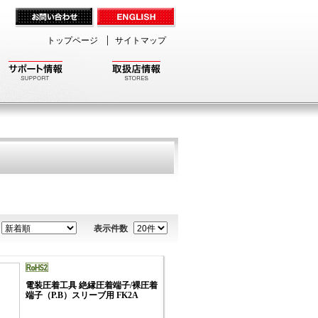
トップページ
サイトマップ
表示件数
電装圧着工具 絶縁圧着端子/裸圧着
端子（P.B）スリーブ用 FK2A