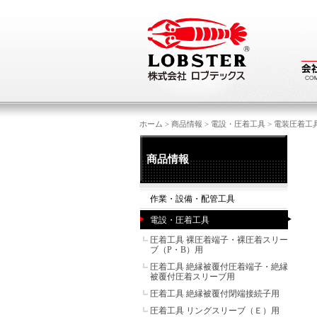
ホーム
>
商品情報
>
電設・圧着工具
>
電装圧着工
商品情報
作業・設備・配管工具
電設・圧着工具
圧着工具 裸圧着端子・裸圧着スリー
ブ（P・B）用
圧着工具 絶縁被覆付圧着端子・絶縁
被覆付圧着スリーブ用
圧着工具 絶縁被覆付閉端接続子用
圧着工具 リングスリーブ（Ｅ）用