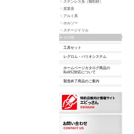
ステンレス系（難削材）
窯業系
アルミ系
ホルソー
ステージドリル
その他
工具セット
レグロム・バリオシステム
ホームページカタログ商品の
RoHS2対応について
製造終了商品のご案内