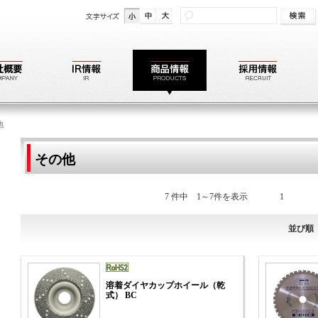
他
その他
7 件中 1～7件を表示
1
並び順
溶着ダイヤカップホイール（乾
式） BC