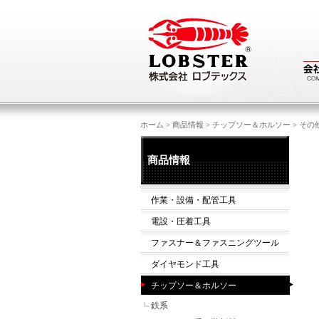
ホーム
>
商品情報
>
チップソー＆ホルソー
>
その
商品情報
作業・設備・配管工具
電設・圧着工具
ファスナー＆ファスニングツール
ダイヤモンド工具
チップソー＆ホルソー
鉄系