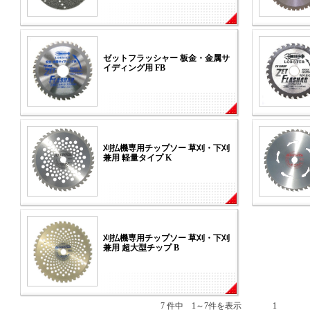
ゼットフラッシャー 板金・金属サ
イディング用 FB
刈払機専用チップソー 草刈・下刈
兼用 軽量タイプ K
刈払機専用チップソー 草刈・下刈
兼用 超大型チップ B
7 件中 1～7件を表示
1