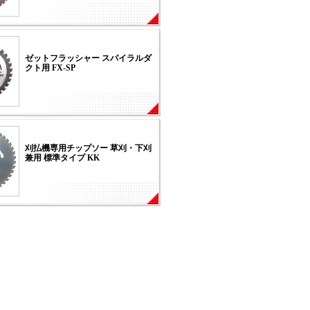
ゼットフラッシャー スパイラルダ
クト用 FX-SP
刈払機専用チップソー 草刈・下刈
兼用 標準タイプ KK