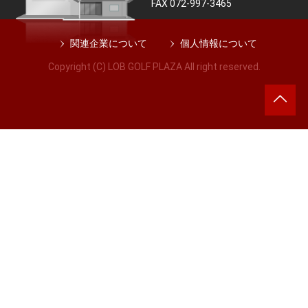
FAX 072-997-3465
関連企業について
個人情報について
Copyright (C) LOB GOLF PLAZA All right reserved.
ペ