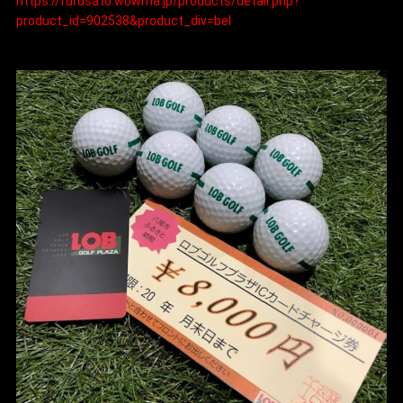
https://furusato.wowma.jp/products/detail.php?
product_id=902538&product_div=bel