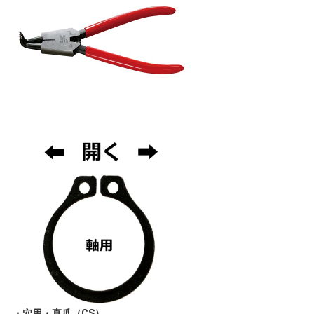
・穴用・直爪（CS）