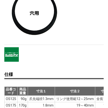
仕様
品番コ
商品
寸法１
寸法２
寸法
ード
重量
OS125
90g
爪先端径1.3mm
リング使用範12～25mm
全長14
OS175
170g
1.8mm
19～40mm
17