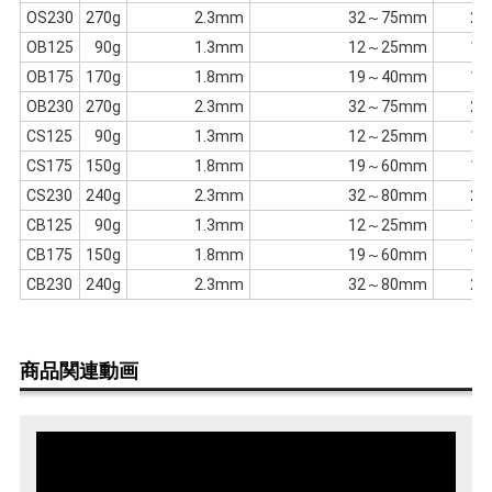
OS230
270g
2.3mm
32～75mm
24
OB125
90g
1.3mm
12～25mm
13
OB175
170g
1.8mm
19～40mm
16
OB230
270g
2.3mm
32～75mm
23
CS125
90g
1.3mm
12～25mm
15
CS175
150g
1.8mm
19～60mm
17
CS230
240g
2.3mm
32～80mm
24
CB125
90g
1.3mm
12～25mm
14
CB175
150g
1.8mm
19～60mm
16
CB230
240g
2.3mm
32～80mm
22
商品関連動画