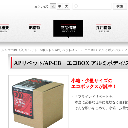
ール
>
エコBOX入 リベット・Sボルト
>
APリベット/AP-EB エコBOX アルミボディ/ス
APリベット/AP-EB エコBOX アルミボデ
小箱・少量サイズの
エコボックスが誕生！
・「ブラインドリベットを、
本当に必要な仕事に無駄なく便利
そんな願いをこめて、小箱・少量サ