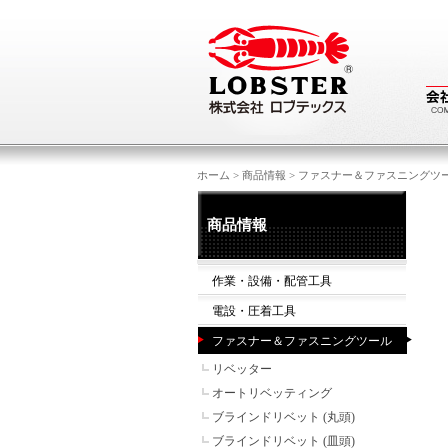
ホーム
>
商品情報
>
ファスナー＆ファスニングツ
商品情報
作業・設備・配管工具
電設・圧着工具
ファスナー＆ファスニングツール
リベッター
オートリベッティング
ブラインドリベット (丸頭)
ブラインドリベット (皿頭)