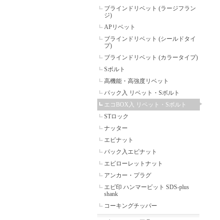
ブラインドリベット (ラージフラン
ジ)
APリベット
ブラインドリベット (シールドタイ
プ)
ブラインドリベット (カラータイプ)
Sボルト
高機能・高強度リベット
パック入 リベット・Sボルト
エコBOX入 リベット・Sボルト
STロック
ナッター
エビナット
パック入エビナット
エビローレットナット
アンカー・プラグ
エビ印 ハンマービット SDS-plus
shank
コーキングチッパー