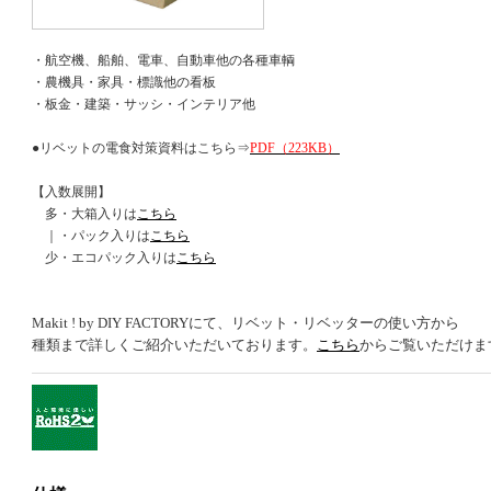
・航空機、船舶、電車、自動車他の各種車輌
・農機具・家具・標識他の看板
・板金・建築・サッシ・インテリア他
●リベットの電食対策資料はこちら⇒
PDF（223KB）
【入数展開】
多・大箱入りは
こちら
｜・パック入りは
こちら
少・エコパック入りは
こちら
Makit ! by DIY FACTORYにて、リベット・リベッターの使い方から
種類まで詳しくご紹介いただいております。
こちら
からご覧いただけま