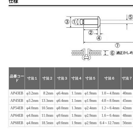
仕様
品番コー
寸法１
寸法２
寸法３
寸法４
寸法５
寸法６
寸法７
ド
AP43EB
φ3.2mm
8.2mm
φ6.4mm
1.1mm
φ1.9mm
1.0～4.8mm
40mm
AP45EB
φ3.2mm
13.3mm
φ6.4mm
1.1mm
φ1.9mm
4.8～8.0mm
45mm
AP54EB
φ4.0mm
10.5mm
φ8.0mm
1.3mm
φ2.4mm
1.2～6.4mm
42mm
AP64EB
φ4.8mm
11.0mm
φ9.6mm
1.9mm
φ2.9mm
1.6～6.4mm
48mm
AP68EB
φ4.8mm
18.5mm
φ9.6mm
1.9mm
φ2.9mm
6.4～12.7mm
56mm