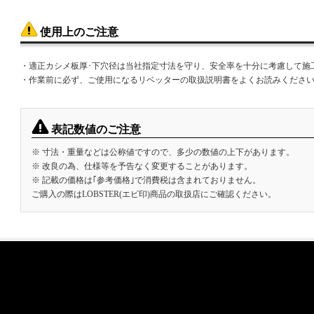
使用上のご注意
・適正カシメ板厚･下穴径は当社指定寸法を守り、安全率を十分に考慮して施
・作業前に必ず、ご使用になるリベッターの取扱説明書をよくお読みくださ
表記数値のご注意
※ 寸法・重量などは公称値ですので、多少の数値の上下があります。
※ 改良の為、仕様等を予告なく変更することがあります。
※ 記載の価格は｢参考価格｣で消費税は含まれておりません。
ご購入の際はLOBSTER(エビ印)商品の取扱店にご確認ください。