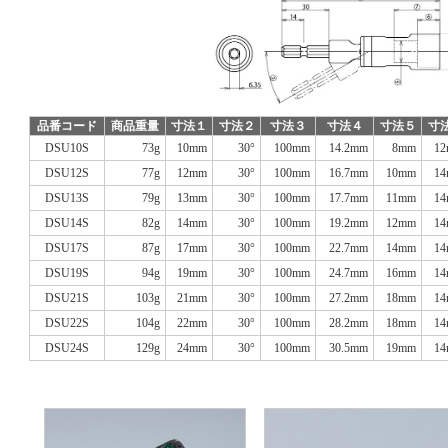
品番コード
商品重量
寸法１
寸法２
寸法３
寸法４
寸法５
寸
DSU10S
73g
10mm
30°
100mm
14.2mm
8mm
1
DSU12S
77g
12mm
30°
100mm
16.7mm
10mm
1
DSU13S
79g
13mm
30°
100mm
17.7mm
11mm
1
DSU14S
82g
14mm
30°
100mm
19.2mm
12mm
1
DSU17S
87g
17mm
30°
100mm
22.7mm
14mm
1
DSU19S
94g
19mm
30°
100mm
24.7mm
16mm
1
DSU21S
103g
21mm
30°
100mm
27.2mm
18mm
1
DSU22S
104g
22mm
30°
100mm
28.2mm
18mm
1
DSU24S
129g
24mm
30°
100mm
30.5mm
19mm
1