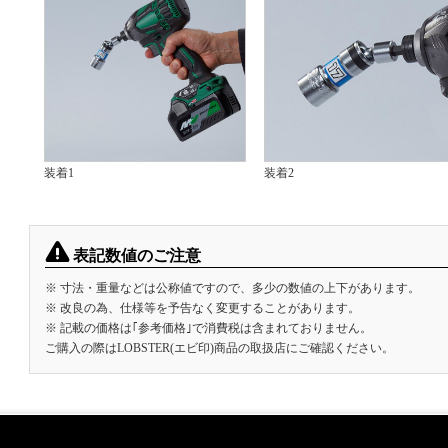
装着1
装着2
表記数値のご注意
※ 寸法・重量などは公称値ですので、多少の数値の上下があります。
※ 改良の為、仕様等を予告なく変更することがあります。
※ 記載の価格は｢参考価格｣で消費税は含まれておりません。
ご購入の際はLOBSTER(エビ印)商品の取扱店にご確認ください。