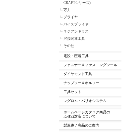
CRAFTシリーズ)
万力
プライヤ
バイスプライヤ
ネジアンギラス
溶接関連工具
その他
電設・圧着工具
ファスナー＆ファスニングツール
ダイヤモンド工具
チップソー＆ホルソー
工具セット
レグロム・バリオシステム
ホームページカタログ商品の
RoHS2対応について
製造終了商品のご案内