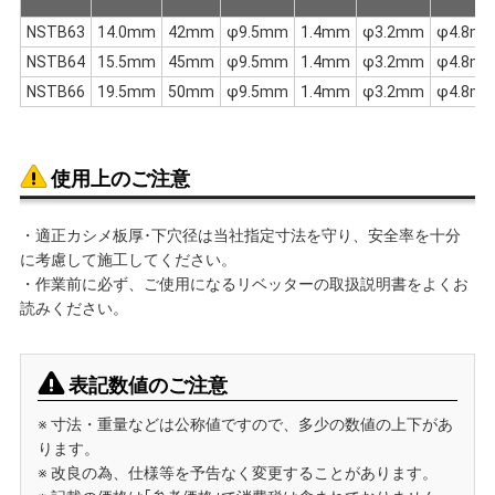
NSTB63
14.0mm
42mm
φ9.5mm
1.4mm
φ3.2mm
φ4.8m
NSTB64
15.5mm
45mm
φ9.5mm
1.4mm
φ3.2mm
φ4.8m
NSTB66
19.5mm
50mm
φ9.5mm
1.4mm
φ3.2mm
φ4.8m
使用上のご注意
・適正カシメ板厚･下穴径は当社指定寸法を守り、安全率を十分
に考慮して施工してください。
・作業前に必ず、ご使用になるリベッターの取扱説明書をよくお
読みください。
表記数値のご注意
※ 寸法・重量などは公称値ですので、多少の数値の上下があ
ります。
※ 改良の為、仕様等を予告なく変更することがあります。