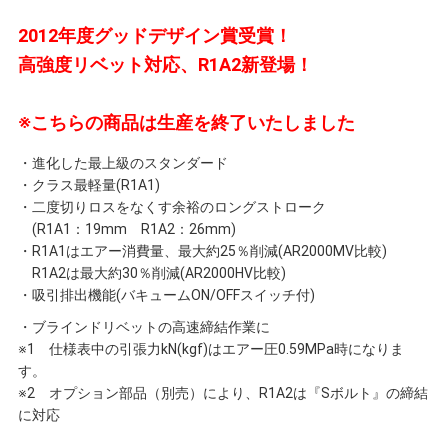
2012年度グッドデザイン賞受賞！
高強度リベット対応、R1A2新登場！
※こちらの商品は生産を終了いたしました
・進化した最上級のスタンダード
・クラス最軽量(R1A1)
・二度切りロスをなくす余裕のロングストローク
(R1A1：19mm R1A2：26mm)
・R1A1はエアー消費量、最大約25％削減(AR2000MV比較)
R1A2は最大約30％削減(AR2000HV比較)
・吸引排出機能(バキュームON/OFFスイッチ付)
・ブラインドリベットの高速締結作業に
※1 仕様表中の引張力kN(kgf)はエアー圧0.59MPa時になりま
す。
※2 オプション部品（別売）により、R1A2は『Sボルト』の締結
に対応