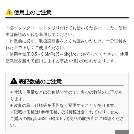
使用上のご注意
・必ずタンクユニットを取り付けてお使いください。また、使用
中は保護めがねを着用してください。
・作業前に必ず、取扱説明書をよくお読みいただき、十分理解さ
れた上で正しくご使用ください。
・使用空気圧 0.5～0.6MPa(5～6kgf/c㎡)を守ってください。使用
空気圧を超えて使用しますと事故や怪我の恐れがあります。
表記数値のご注意
※ 寸法・重量などは公称値ですので、多少の数値の上下があ
ります。
※ 改良の為、仕様等を予告なく変更することがあります。
※ 記載の価格は｢参考価格｣で消費税は含まれておりません。
ご購入の際はLOBSTER(エビ印)商品の取扱店にご確認くださ
い。
GO