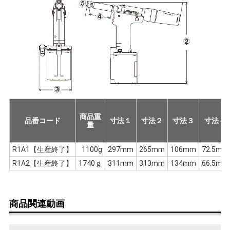
商品重
品番コード
寸法１
寸法２
寸法３
寸法４
量
R1A1【生産終了】
1100g
297mm
265mm
106mm
72.5mm
R1A2【生産終了】
1740ｇ
311mm
313mm
134mm
66.5mm
商品関連動画